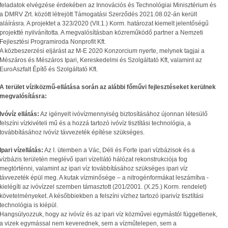
feladatok elvégzése érdekében az Innovációs és Technológiai Minisztérium és
a DMRV Zrt. között létrejött Támogatási Szerződés 2021.08.02-án került
aláírásra. A projektet a 323/2020 (VII.1.) Korm. határozat kiemelt jelentőségű
projektté nyilvánította. A megvalósításban közreműködő partner a Nemzeti
Fejlesztési Programiroda Nonprofit Kft.
A közbeszerzési eljárást az M-E 2020 Konzorcium nyerte, melynek tagjai a
Mészáros és Mészáros Ipari, Kereskedelmi és Szolgáltató Kft, valamint az
EuroAszfalt Építő és Szolgáltató Kft.
A terület víziközmű-ellátása során az alábbi főművi fejlesztéseket kerülnek
megvalósításra:
Ivóvíz ellátás:
Az igényelt ivóvízmennyiség biztosításához újonnan létesülő
felszíni vízkivételi mű és a hozzá tartozó ivóvíz tisztítási technológia, a
továbbításához ivóvíz távvezeték építése szükséges.
Ipari vízellátás:
Az I. ütemben a Vác, Déli és Forte ipari vízbázisok és a
vízbázis területén meglévő ipari vízellátó hálózat rekonstrukciója fog
megtörténni, valamint az ipari víz továbbításához szükséges ipari víz
távvezeték épül meg. A kutak vízminősége – a nitrogénformákat leszámítva -
kielégíti az ivóvízzel szemben támasztott (201/2001. (X.25.) Korm. rendelet)
követelményeket. A későbbiekben a felszíni vízhez tartozó iparivíz tisztítási
technológia is kiépül.
Hangsúlyozzuk, hogy az ivóvíz és az ipari víz közművei egymástól függetlenek,
a vizek egymással nem keverednek, sem a vízműtelepen, sem a