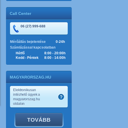
Call Center
06 (27) 999-688
Mérőállás bejelentése
0-24h
Számlázással kapcsolatban
Hétfő
8:00 - 20:00h
Kedd - Péntek
8:00 - 14:00h
MAGYARORSZAG.HU
Elektronikusan
intézhető ügyek a
magyarorszag.hu
oldalon
TOVÁBB