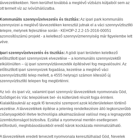
távvezetékekben. Nem kerülhet továbbá a meglévő vízbázis kútjaiból sem az
ott termelt víz az ivóvízhálózatba.
Kommunális szennyvízelvezetés és tisztítás:
Az ipari park kommunális
szennyvizei a meglévő távvezetéken keresztül jutnak el a váci szennyvíztisztító
telepre, melynek fejlesztése során - KEHOP-2.2.2-15-2016-00051
azonosítószámú projekt - a keletkező szennyvízmennyiség már figyelembe lett
véve.
Ipari szennyvízelvezetés és tisztítás:
A gödi ipari területen keletkező
előtisztított ipari szennyvizek elvezetése – a kommunális szennyvizektől
elkülönülten – új ipari szennyvíztávvezeték építésével fog megvalósulni. Az
előtisztított ipari szennyvizek fogadása, kezelése a meglévő váci
szennyvíztisztító telep mellett, a 4555 helyrajzi számon létesülő új
szennyvíztisztító telepen fog megtörténni.
Az ivó- és ipari víz, valamint ipari szennyvíz távvezetékek nyomvonala Göd,
Sződliget és Vác települések bel- és külterületi részét fogja érinteni.
Kialakításuknál az egyik fő tervezési szempont azok közterületeken történő
vezetése. A távvezetékek építése a jelenleg rendelkezésre álló legkorszerűbb
csőanyagokból illetve technológia alkalmazásával valósul meg a legnagyobb
üzembiztonságot biztosítva. Ezáltal a nyomvonal mentén esetlegesen
előforduló, meghibásodásokból eredő károk kockázata minimalizálható.
A távvezetékek eredeti tervezett nyomvonala keresztülhalad Göd, Nevelek