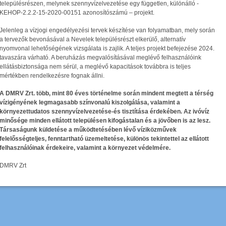
településrészen, melynek szennyvízelvezetése egy független, különálló -
KEHOP-2.2.2-15-2020-00151 azonosítószámú – projekt.
Jelenleg a vízjogi engedélyezési tervek készítése van folyamatban, mely során
a tervezők bevonásával a Nevelek településrészt elkerülő, alternatív
nyomvonal lehetőségének vizsgálata is zajlik. A teljes projekt befejezése 2024.
tavaszára várható. A beruházás megvalósításával meglévő felhasználóink
ellátásbiztonsága nem sérül, a meglévő kapacitások továbbra is teljes
mértékben rendelkezésre fognak állni.
A DMRV Zrt. több, mint 80 éves történelme során mindent megtett a térség
vízigényének legmagasabb színvonalú kiszolgálása, valamint a
környezettudatos szennyvízelvezetése-és tisztítása érdekében. Az ivóvíz
minősége minden ellátott településen kifogástalan és a jövőben is az lesz.
Társaságunk küldetése a működtetésében lévő víziközművek
felelősségteljes, fenntartható üzemeltetése, különös tekintettel az ellátott
felhasználóinak érdekeire, valamint a környezet védelmére.
DMRV Zrt