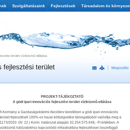
nek
Szolgáltatásaink
Fejlesztések
Társadalom és környeze
jlesztési terület víziközmű-ellátása
 fejlesztési terület
Megosztás
PROJEKT-TÁJÉKOZTATÓ
A gödi ipari-innovációs fejlesztési terület víziközmű-ellátása
A Kormány a Gazdaságvédelmi Akcióterv keretében a gödi ipari-innovációs
terület fejlesztését 100%-os hazai költségvetési támogatásból valósítja meg a
1173/2020. (IV. 22.) Korm. határozat alapján 32.254.575.648,- Ft értékben. A
víziközmű hálózatokhoz kapcsolódó infrastruktúra-fejlesztéssel összefüggő