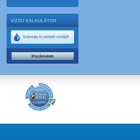
VÍZDÍJ KALKULÁTOR
Számolja ki várható vízdíját!
Kiszámolom