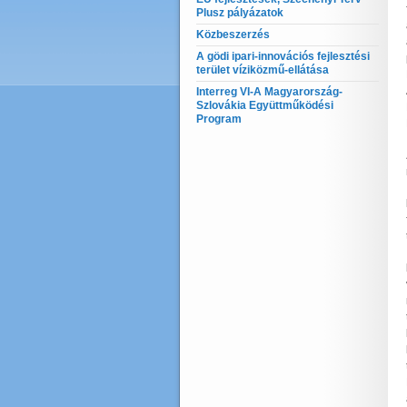
Plusz pályázatok
Közbeszerzés
A gödi ipari-innovációs fejlesztési
terület víziközmű-ellátása
Interreg VI-A Magyarország-
Szlovákia Együttműködési
Program