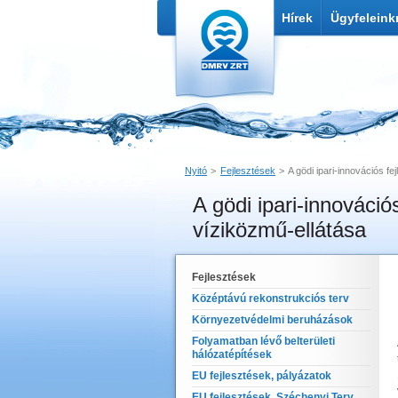
Hírek
Ügyfeleink
Nyitó
Fejlesztések
A gödi ipari-innovációs fe
A gödi ipari-innovációs
Nyomtatás
Link küldése
víziközmű-ellátása
Fejlesztések
Középtávú rekonstrukciós terv
Környezetvédelmi beruházások
Folyamatban lévő belterületi
hálózatépítések
EU fejlesztések, pályázatok
EU fejlesztések, Széchenyi Terv