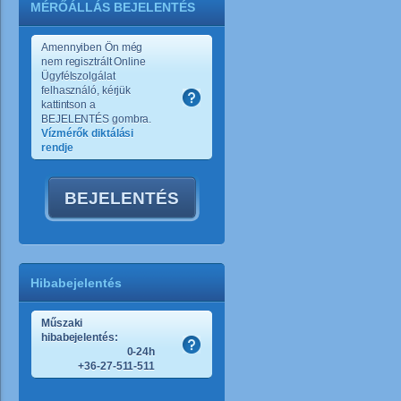
MÉRŐÁLLÁS BEJELENTÉS
Amennyiben Ön még
nem regisztrált Online
Ügyfélszolgálat
felhasználó, kérjük
kattintson a
BEJELENTÉS gombra.
Vízmérők diktálási
rendje
BEJELENTÉS
Hibabejelentés
Műszaki
hibabejelentés:
0-24h
+36-27-511-511