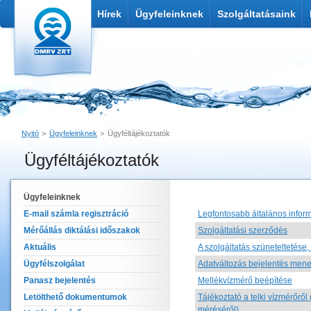
Hírek
Ügyfeleinknek
Szolgáltatásaink
Nyitó
Ügyfeleinknek
Ügyféltájékoztatók
Ügyféltájékoztatók
Nyomtatás
Link küldése
Ügyfeleinknek
E-mail számla regisztráció
Legfontosabb általános infor
Mérőállás diktálási időszakok
Szolgáltatási szerződés
Aktuális
A szolgáltatás szüneteltetése
Ügyfélszolgálat
Adatváltozás bejelentés mene
Panasz bejelentés
Mellékvízmérő beépítése
Letölthető dokumentumok
Tájékoztató a telki vízmérőről
méréséről)