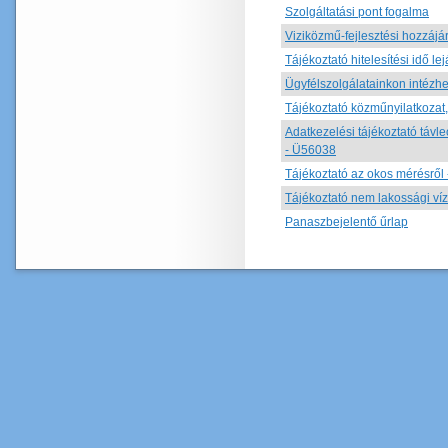
Szolgáltatási pont fogalma
Viziközmű-fejlesztési hozzájá
Tájékoztató hitelesítési idő lej
Ügyfélszolgálatainkon intézhe
Tájékoztató közműnyilatkozat,
Adatkezelési tájékoztató távl
- Ü56038
Tájékoztató az okos mérésről
Tájékoztató nem lakossági víz
Panaszbejelentő űrlap