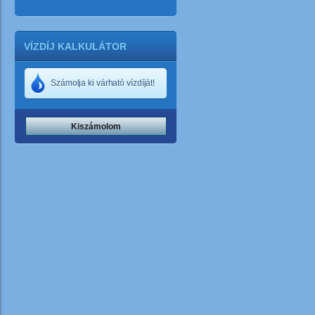
VÍZDÍJ KALKULÁTOR
Számolja ki várható vízdíját!
Kiszámolom