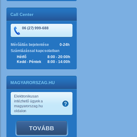
Call Center
06 (27) 999-688
Mérőállás bejelentése
0-24h
Számlázással kapcsolatban
Hétfő
8:00 - 20:00h
Kedd - Péntek
8:00 - 14:00h
MAGYARORSZAG.HU
Elektronikusan
intézhető ügyek a
magyarorszag.hu
oldalon
TOVÁBB