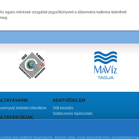
Az egyes mérések vizsgálati jegyzőkönyveit a dátumokra kattintva tekintheti
meg.
ÁLTATÁSAINK
ADATVÉDELEM
szennyvíz bekötés létesítése
Süti kezelés
Sütikezelési tájékoztató
LTATÁSI DÍJAK
ltatás díjösszetevői
tjuk a díjakat?
ak összetevői
ookie-kat (sütiket) használunk, melyek célja, hogy teljesebb körű szolgáltatást nyú