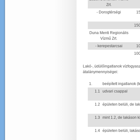
Zrt.
- Dorogtérségi
15
150
Duna Menti Regionális
Vízmű Zrt.
- kerepestarcsai
10
100
Lakó-, üdülőingatlanok vízfogyas
átalánymennyiségei:
1.
beépített ingatlanok (t
1.1
udvari csappal
1.2
épületen belüli, de la
1.3
mint 1.2, de lakáson k
1.4
épületen belüli, lakás