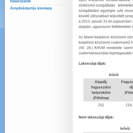
díjon elszámolt felhasználásra,
Határozatok
víziközmű-szolgáltatás tekinte
Árnyilvántartás kivonata
szolgáltatási egységre jutó össze
követő időszakban teljesített sz
a 2013. január 31-én jogszerűen 
alapján, ugyanazon feltételekkel 
Az állami tulajdonú közüzemi vízmű
tulajdonú közüzemi csatornamű ha
(XII. 28.) KHVM rendelete szerin
csatornahasználat legmagasabb la
Lakossági díjak:
Ivóvíz
Alapdíj,
Fogyas
fogyasztási
dí
helyenként
(Ft/
(Ft/hónap
252
216
Nem lakossági díjak:
Ivóvíz