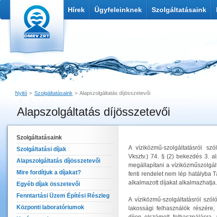
Hírek
Ügyfeleinknek
Szolgáltatásaink
Nyitó
Szolgáltatásaink
Alapszolgáltatás díjösszetevői
Alapszolgáltatás díjösszetevői
Nyomtatás
Link küldése
Szolgáltatásaink
A víziközmű-szolgáltatásról sz
Szolgáltatási díjak
Vksztv.) 74. § (2) bekezdés 3. a
Alapszolgáltatás díjösszetevői
megállapítani a víziközműszolgált
Mire fordítjuk a díjakat?
fenti rendelet nem lép hatályba
alkalmazott díjakat alkalmazhatja.
Egyéb díjak összetevői
Fenntartási Üzem Építési Részleg
A víziközmű-szolgáltatásról szó
Központi laboratóriumok
lakossági felhasználók részére,