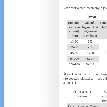
Rezsicsökkentett intézményi díjak
Ivóvíz
Bekötési
Alapdíj,
Fogy
vízmérő
fogyasztási
díj(
átmérője
helyenként
(mm)
(Ft/hónap)
13-20
252
25-30
756
45-50
2.268
2
65-100
6.804
150-200
20.412
Állami tulajdonú víziközműből kö
szervezeteknek közüzemi szolgált
átadási díja:
Átadó vízmű és
Át
vízbázis
men
(ez
Észak Dunántúli Vízmű