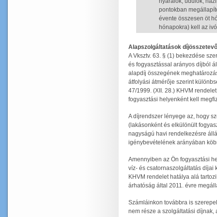
nyaralók, üdülők, házi
pontokban megállapít
évente összesen öt h
hónapokra) kell az ivó
Alapszolgáltatások díjösszetevő
A Vksztv. 63. § (1) bekezdése szer
és fogyasztással arányos díjból ál
alapdíj összegének meghatározá
átfolyási átmérője szerint különbs
47/1999. (XII. 28.) KHVM rendelet 
fogyasztási helyenként kell megfiz
A díjrendszer lényege az, hogy sz
(lakásonként és elkülönült fogya
nagyságú havi rendelkezésre állási
igénybevételének arányában köbmét
Amennyiben az Ön fogyasztási hel
víz- és csatornaszolgáltatás díjai
KHVM rendelet hatálya alá tartozi
árhatóság által 2011. évre megálla
Számláinkon továbbra is szerepel 
nem része a szolgáltatási díjnak,