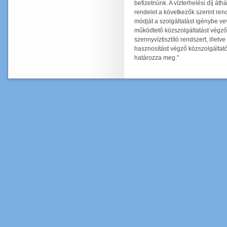
befizetnünk. A vízterhelési díj át
rendelet a következők szerint rend
módját a szolgáltatást igénybe v
működtető közszolgáltatást végző 
szennyvíztisztító rendszert, illetv
hasznosítást végző közszolgáltatót
határozza meg.”