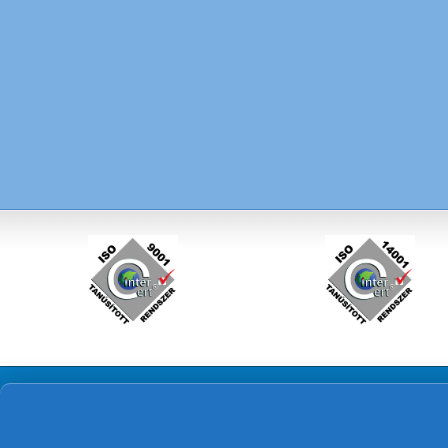
ÜGYFÉLSZOLGÁLAT
SZOLGÁLTATÁSAINK
A
Üzletszabályzat
Ivóvíz és szennyvíz bekötés létesítése
Sü
Üzletszabályzat aláírt első oldal
Sü