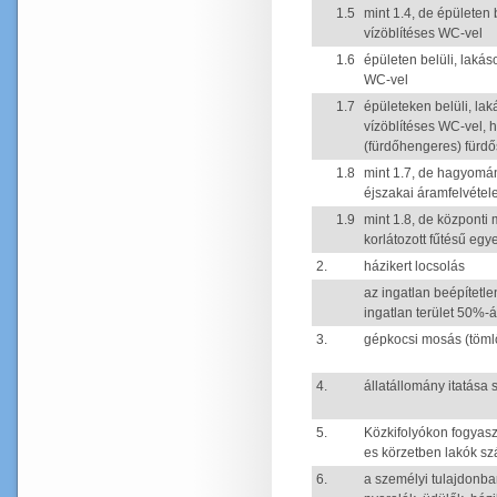
1.5
mint 1.4, de épületen 
vízöblítéses WC-vel
1.6
épületen belüli, lakás
WC-vel
1.7
épületeken belüli, lak
vízöblítéses WC-vel,
(fürdőhengeres) fürd
1.8
mint 1.7, de hagyomán
éjszakai áramfelvétel
1.9
mint 1.8, de központi 
korlátozott fűtésű egy
2.
házikert locsolás
az ingatlan beépítetle
ingatlan terület 50%-
3.
gépkocsi mosás (töml
4.
állatállomány itatása
5.
Közkifolyókon fogyasz
es körzetben lakók sz
6.
a személyi tulajdonban