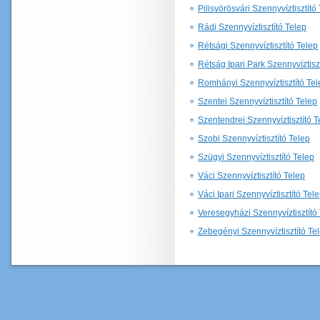
Pilisvörösvári Szennyvíztisztító
Rádi Szennyvíztisztító Telep
Rétsági Szennyvíztisztító Telep
Rétság Ipari Park Szennyvíztisz
Romhányi Szennyvíztisztító Tel
Szentei Szennyvíztisztító Telep
Szentendrei Szennyvíztisztító T
Szobi Szennyvíztisztító Telep
Szügyi Szennyvíztisztító Telep
Váci Szennyvíztisztító Telep
Váci Ipari Szennyvíztisztító Tel
Veresegyházi Szennyvíztisztító
Zebegényi Szennyvíztisztító Te