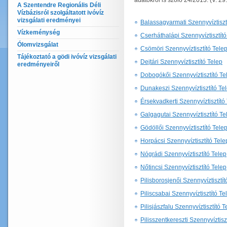
adatokról is szóló 24/2013. (V. 2
A Szentendre Regionális Déli
Vízbázisról szolgáltatott ivóvíz
vizsgálati eredményei
Balassagyarmati Szennyvíztiszt
Vízkeménység
Cserháthalápi Szennyvíztisztító
Ólomvizsgálat
Csömöri Szennyvíztisztító Tele
Tájékoztató a gödi ivóvíz vizsgálati
Dejtári Szennyvíztisztító Telep
eredményeiről
Dobogókői Szennyvíztisztító Te
Dunakeszi Szennyvíztisztító Te
Érsekvadkerti Szennyvíztisztító
Galgagutai Szennyvíztisztító Te
Gödöllői Szennyvíztisztító Tele
Horpácsi Szennyvíztisztító Tele
Nógrádi Szennyvíztisztító Telep
Nőtincsi Szennyvíztisztító Telep
Pilisborosjenői Szennyvíztisztít
Piliscsabai Szennyvíztisztító Te
Pilisjászfalu Szennyvíztisztító T
Pilisszentkereszti Szennyvíztisz