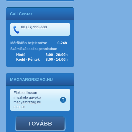
Call Center
06 (27) 999-688
Mérőállás bejelentése
0-24h
Számlázással kapcsolatban
Hétfő
8:00 - 20:00h
Kedd - Péntek
8:00 - 14:00h
MAGYARORSZAG.HU
Elektronikusan
intézhető ügyek a
magyarorszag.hu
oldalon
TOVÁBB