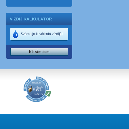
VÍZDÍJ KALKULÁTOR
Számolja ki várható vízdíját!
Kiszámolom