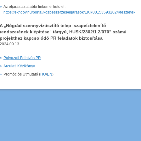
Az eljárás az alábbi linken érhető el:
https://ekr.gov.hu/portal/kozbeszerzes/eljarasok/EKR001535932024/reszletek
A „Nógrád szennyvíztisztító telep iszapvíztelenítő
rendszerének kiépítése” tárgyú, HUSK/2302/1.2/070” számú
projekthez kapcsolódó PR feladatok biztosítása
2024.09.13
Pályázati Felhívás PR
Arculati Kézikönyv
Promóciós Útmutató (
HU
/
EN
)