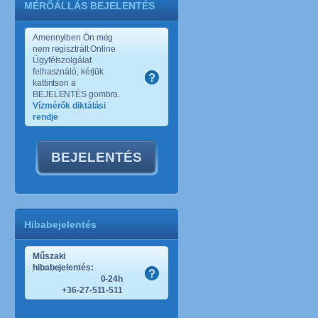
MÉRŐÁLLÁS BEJELENTÉS
Amennyiben Ön még
nem regisztrált Online
Ügyfélszolgálat
felhasználó, kérjük
kattintson a
BEJELENTÉS gombra.
Vízmérők diktálási
rendje
BEJELENTÉS
Hibabejelentés
Műszaki
hibabejelentés:
0-24h
+36-27-511-511