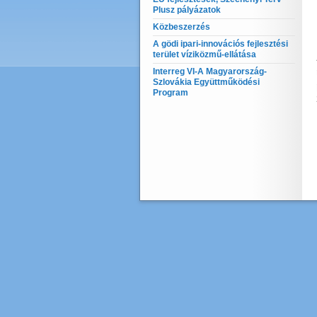
Plusz pályázatok
Közbeszerzés
A gödi ipari-innovációs fejlesztési
terület víziközmű-ellátása
Interreg VI-A Magyarország-
Szlovákia Együttműködési
Program