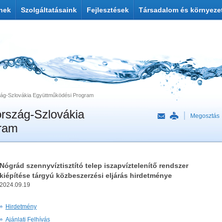
nek
Szolgáltatásaink
Fejlesztések
Társadalom és környeze
zág-Szlovákia Együttműködési Program
ország-Szlovákia
Megosztás
ram
Nógrád szennyvíztisztító telep iszapvíztelenítő rendszer
kiépítése tárgyú közbeszerzési eljárás hirdetménye
2024.09.19
Hirdetmény
Ajánlati Felhívás