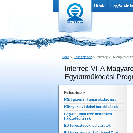
Hírek
Ügyfeleink
Nyitó
Fejlesztések
Interreg VI-A Magyarors
Interreg VI-A Magyar
Nyomtatás
Link küldése
Együttműködési Prog
Fejlesztések
Középtávú rekonstrukciós terv
Környezetvédelmi beruházások
Folyamatban lévő belterületi
hálózatépítések
EU fejlesztések, pályázatok
EU fejlesztések, Széchenyi Terv