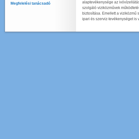
alaptevékenysége az ivóvízellátást
Megfelelési tanácsadó
szolgáló viziközművek működtetés
biztosítása. Emellett a viziközmű
ipari és szerviz-tevékenységet is 