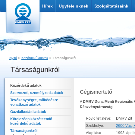
Hírek
Ügyfeleinknek
Szolgáltatásaink
Nyitó
Közérdekű adatok
Társaságunkról
Társaságunkról
Nyomtatás
Link küldése
Közérdekű adatok
Cégismertető
Szervezeti, személyzeti adatok
Tevékenységre, működésre
A
DMRV Duna Menti Regionális
vonatkozó adatok
Részvénytársaság
Gazdálkodási adatok
Rövidített neve:
DMRV Zrt
Kötelezően közzéteendő
közérdekű adatok
Székhelye:
2600 Vác, K
Társaságunkról
Alapítása:
1993. áprili