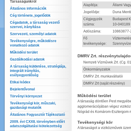
Társaságunkról
Alapítója:
Állami Vagy
Általános információk
Jogelődje:
Duna Menti
Cég története, jogelődök
Cégjegyzék
Budapest K
Cégadatok, a társaság vezető
száma:
10-040189
szervei, irányítása
Adószáma:
10863877-
Szervezeti, személyi adatok
Fő
Víztermelés
Tevékenységre, működésre
tevékenysége:
Szennyvízel
vonatkozó adatok
Működési terület
DMRV Zrt. részvénytulajdo
Gazdálkodási adatok
Nemzeti Vízművek Zrt. (Cg. 0
A társaság küldetése, stratégiája,
Önkormányzatok
integrált irányítás,
esélyegyenlőség
DMRV Zrt. munkavállalói
Etikai kódex
DMRV Zrt (saját részvény)
Bejelentővonal
Működési terület
Törvényi környezet
A társaság döntően Pest megyébe
Tevékenységi kör, műszaki,
agglomerációjában végez viziköz
gazdasági mutatók
Nógrád és Komárom-Esztergom meg
Általános Fogyasztói Tájékoztató
2009. évi CXXII. törvényben előírt
Tevékenységi kör
adatszolgáltatási kötelezettség
A társaságot a viziközművek üzem