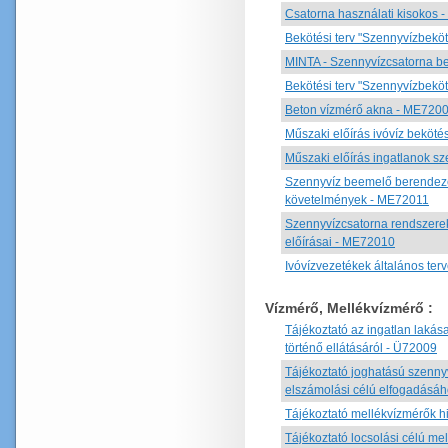
Csatorna használati kisokos 
Bekötési terv "Szennyvízbekö
MINTA - Szennyvízcsatorna be
Bekötési terv "Szennyvízbekö
Beton vízmérő akna - ME720
Műszaki előírás ivóvíz beköt
Műszaki előírás ingatlanok 
Szennyvíz beemelő berendezé
követelmények - ME72011
Szennyvízcsatorna rendszerek
előírásai - ME72010
Ivóvízvezetékek általános te
Vízmérő, Mellékvízmérő
:
Tájékoztató az ingatlan laká
történő ellátásáról - Ü72009
Tájékoztató joghatású szenn
elszámolási célú elfogadásá
Tájékoztató mellékvízmérők hi
Tájékoztató locsolási célú me