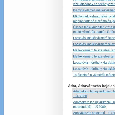
vízellátásának és szennyvíz
Igénybejelentés mellékvízmér
Elkülönített vízhasználói nyi
alapján történő elszámolás i
Összesített elkülönített vízh
mellékvízmérők alapján törté
Locsolási mellékvízmérő felsz
Locsolási mellékvízmérő felsz
Mellékvízmérő felszerelési la
Mellékvízmérő felszerelési t
Locsolóvíz mérőhely kialakí
Locsolóvíz mérőhely kialakítá
Tájékoztató a vízmérők mére
Adat, Adatváltozás bejelen
Adatbekérő lap új víziközmű 
– Ü72088
Adatbekérő lap új víziközmű 
megrendelő) – Ü72089
Adatváltozás bejelentő – Ü7