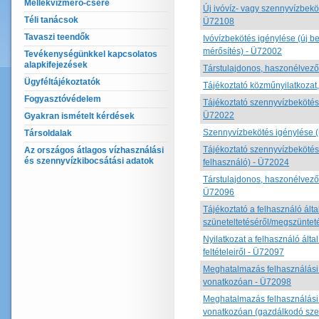
Mellékvízmérő-csere
Új ivóvíz- vagy szennyvízbeköt
Téli tanácsok
Ü72108
Tavaszi teendők
Ivóvízbekötés igénylése (új bek
mérősítés) - Ü72002
Tevékenységünkkel kapcsolatos
alapkifejezések
Társtulajdonos, haszonélvező 
Ügyféltájékoztatók
Tájékoztató közműnyilatkozat
Fogyasztóvédelem
Tájékoztató szennyvízbekötés
Ü72022
Gyakran ismételt kérdések
Szennyvízbekötés igénylése (ú
Társoldalak
Tájékoztató szennyvízbeköté
Az országos átlagos vízhasználási
és szennyvízkibocsátási adatok
felhasználó) - Ü72024
Társtulajdonos, haszonélvező 
Ü72096
Tájékoztató a felhasználó álta
szüneteltetéséről/megszüntet
Nyilatkozat a felhasználó által
feltételeiről - Ü72097
Meghatalmazás felhasználási 
vonatkozóan - Ü72098
Meghatalmazás felhasználási 
vonatkozóan (gazdálkodó sze