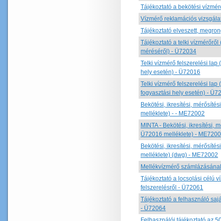
Tájékoztató a bekötési vízmér
Vízmérő reklamációs vizsgál
Tájékoztató elveszett, megron
Tájékoztató a telki vízmérőről
méréséről) - Ü72034
Telki vízmérő felszerelési lap
hely esetén) - Ü72016
Telki vízmérő felszerelési lap
fogyasztási hely esetén) - Ü7
Bekötési, ikresítési, mérősít
melléklete) - - ME72002
MINTA - Bekötési, ikresítési, 
Ü72016 melléklete) - ME720
Bekötési, ikresítési, mérősít
melléklete) (dwg) - ME72002
Mellékvízmérő számlázásának 
Tájékoztató a locsolási célú v
felszerelésről - Ü72061
Tájékoztató a felhasználó sajá
- Ü72064
Felhasználói tájékoztató az 