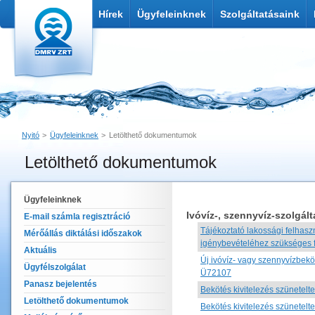
Hírek
Ügyfeleinknek
Szolgáltatásaink
Nyitó
Ügyfeleinknek
Letölthető dokumentumok
Letölthető dokumentumok
Nyomtatás
Link küldése
Ügyfeleinknek
Ivóvíz-, szennyvíz-szolgált
E-mail számla regisztráció
Tájékoztató lakossági felhasz
Mérőállás diktálási időszakok
igénybevételéhez szükséges f
Aktuális
Új ivóvíz- vagy szennyvízbeköt
Ügyfélszolgálat
Ü72107
Panasz bejelentés
Bekötés kivitelezés szünetelt
Letölthető dokumentumok
Bekötés kivitelezés szünetelte