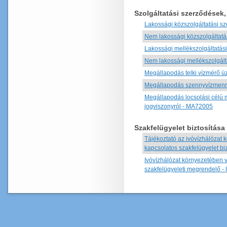
Szolgáltatási szerződések
Lakossági közszolgáltatási s
Nem lakossági közszolgáltatá
Lakossági mellékszolgáltatás
Nem lakossági mellékszolgált
Megállapodás telki vízmérő ü
Megállapodás szennyvízmenn
Megállapodás locsolási célú 
jogviszonyról - MA72005
Szakfelügyelet biztosítása
Tájékoztató az ivóvízhálózat
kapcsolatos szakfelügyelet bi
Ivóvízhálózat környezetében 
szakfelügyeleti megrendelő 