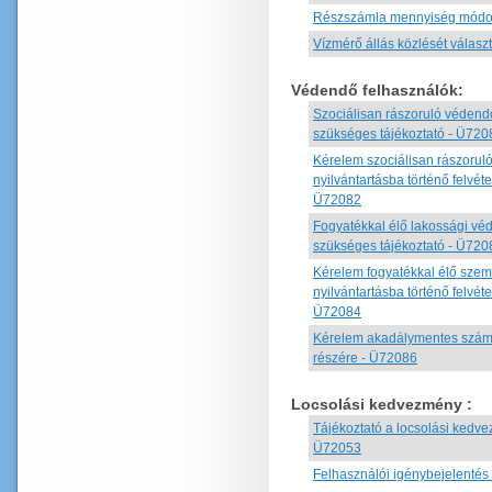
Részszámla mennyiség módos
Vízmérő állás közlését válasz
Védendő felhasználók:
Szociálisan rászoruló védendő
szükséges tájékoztató - Ü720
Kérelem szociálisan rászorul
nyilvántartásba történő felvét
Ü72082
Fogyatékkal élő lakossági vé
szükséges tájékoztató - Ü720
Kérelem fogyatékkal élő szem
nyilvántartásba történő felvét
Ü72084
Kérelem akadálymentes számla
részére - Ü72086
Locsolási kedvezmény
:
Tájékoztató a locsolási kedve
Ü72053
Felhasználói igénybejelentés