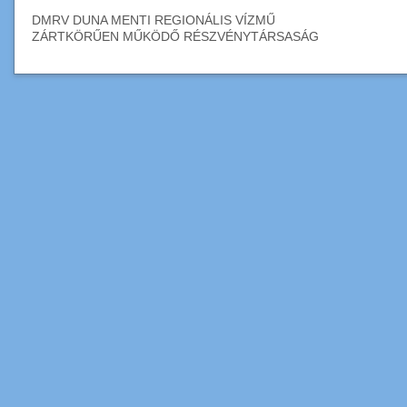
DMRV DUNA MENTI REGIONÁLIS VÍZMŰ
ZÁRTKÖRŰEN MŰKÖDŐ RÉSZVÉNYTÁRSASÁG