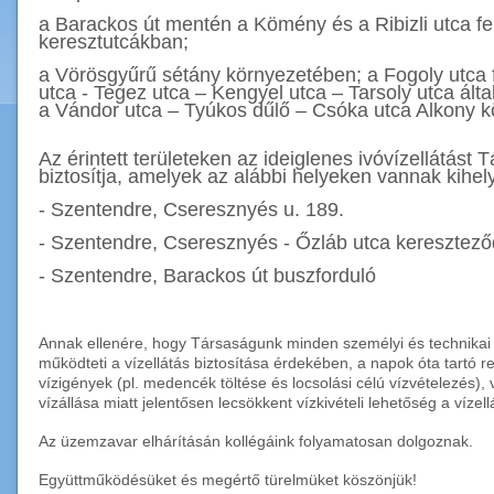
a Barackos út mentén a Kömény és a Ribizli utca fel
keresztutcákban;
a Vörösgyűrű sétány környezetében; a Fogoly utca f
utca - Tegez utca – Kengyel utca – Tarsoly utca által
a Vándor utca – Tyúkos dűlő – Csóka utca Alkony kö
Az érintett területeken az ideiglenes ivóvízellátást 
biztosítja, amelyek az alábbi helyeken vannak kihel
- Szentendre, Cseresznyés u. 189.
- Szentendre, Cseresznyés - Őzláb utca keresztez
- Szentendre, Barackos út buszforduló
Annak ellenére, hogy Társaságunk minden személyi és technikai 
működteti a vízellátás biztosítása érdekében, a napok óta tartó 
vízigények (pl. medencék töltése és locsolási célú vízvételezés),
vízállása miatt jelentősen lecsökkent vízkivételi lehetőség a víz
Az üzemzavar elhárításán kollégáink folyamatosan dolgoznak.
Együttműködésüket és megértő türelmüket köszönjük!