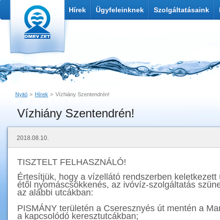
Hírek
Ügyfeleinknek
Szolgáltatásaink
Nyitó
Hírek
Vízhiány Szentendrén!
Vízhiány Szentendrén!
Nyomtatás
Link küldése
2018.08.10.
TISZTELT FELHASZNÁLÓ!
Értesítjük, hogy a vízellátó rendszerben keletkezet
étől nyomáscsökkenés, az ivóvíz-szolgáltatás szün
az alábbi utcákban:
PISMÁNY területén a Cseresznyés út mentén a Marga
a kapcsolódó keresztutcákban;