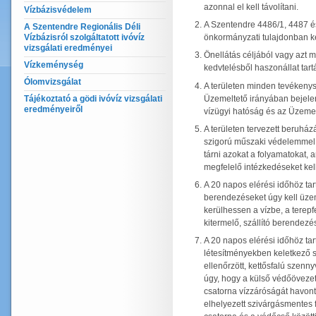
azonnal el kell távolítani.
Vízbázisvédelem
A Szentendre 4486/1, 4487 és
A Szentendre Regionális Déli
Vízbázisról szolgáltatott ivóvíz
önkormányzati tulajdonban k
vizsgálati eredményei
Önellátás céljából vagy azt m
Vízkeménység
kedvtelésből haszonállat tartá
Ólomvizsgálat
A területen minden tevékenys
Üzemeltető irányában bejelen
Tájékoztató a gödi ivóvíz vizsgálati
eredményeiről
vízügyi hatóság és az Üzeme
A területen tervezett beruház
szigorú műszaki védelemmel el
tárni azokat a folyamatokat, 
megfelelő intézkedéseket kell
A 20 napos elérési időhöz tar
berendezéseket úgy kell üze
kerülhessen a vízbe, a terepfe
kitermelő, szállító berendez
A 20 napos elérési időhöz tar
létesítményekben keletkező 
ellenőrzött, kettősfalú szenny
úgy, hogy a külső védőövezeten
csatorna vízzáróságát havonta
elhelyezett szivárgásmentes