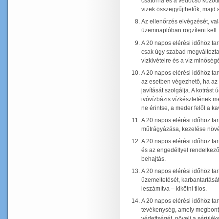
csatorna és a védőcső között
vizek összegyűjthetők, majd 
Az ellenőrzés elvégzését, va
üzemnaplóban rögzíteni kell.
A 20 napos elérési időhöz ta
csak úgy szabad megváltoztat
vízkivételre és a víz minőség
A 20 napos elérési időhöz ta
az esetben végezhető, ha az 
javítását szolgálja. A kotrást
ivóvízbázis vízkészletének m
ne érintse, a meder felől a k
A 20 napos elérési időhöz tart
műtrágyázása, kezelése növ
A 20 napos elérési időhöz ta
és az engedéllyel rendelkező
behajtás.
A 20 napos elérési időhöz tar
üzemeltetését, karbantartását
leszámítva – kikötni tilos.
A 20 napos elérési időhöz tar
tevékenység, amely megbontja
védettségét, növeli a sérülék