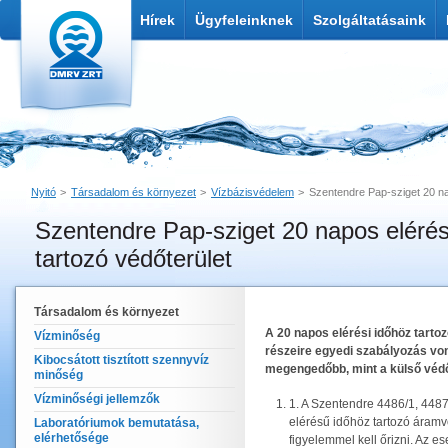
Hírek
Ügyfeleinknek
Szolgáltatásaink
Nyitó
Társadalom és környezet
Vízbázisvédelem
Szentendre Pap-sziget 20 na
Szentendre Pap-sziget 20 napos elérés
Nyomtatás
Link küldése
tartozó védőterület
Társadalom és környezet
A 20 napos elérési időhöz tarto
Vízminőség
részeire egyedi szabályozás vo
Kibocsátott tisztított szennyvíz
megengedőbb, mint a külső védő
minőség
Vízminőségi jellemzők
1. A Szentendre 4486/1, 4487
elérésű időhöz tartozó áramvon
Laboratóriumok bemutatása,
elérhetősége
figyelemmel kell őrizni. Az 