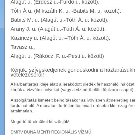
Alagút u. (Erdész u.-Fürdő u. között),
Tóth Á u. (Mikszáth K. u. -Babits M. u. között),
Babits M. u. (Alagút u.-Tóth Á. u. között),
Arany J. u. (Alagút u.-Tóth Á. u. között),
Kazinczy u. (Alagút u. –Tóth Á. u. között),
Tavasz u.,
Alagút u. (Rákóczi F. u.-Pesti u. között)
Kérjük, szíveskedjenek gondoskodni a háztartásuk
vételezéséről!
A karbantartás ideje alatt a lerakódott üledék felhasználói háló
kérjük a vízvételi helyeket (vagy a vízmérő előtti főelzáró csapot) 
A szolgáltatás ismételt beindításakor az ivóvízben átmenetileg 
fordulhat elő. A mosatás, fertőtlenítés miatt erősebb klór szag é
ártalmatlan.
Megértő türelmüket köszönjük!
DMRV DUNA MENTI REGIONÁLIS VÍZMŰ