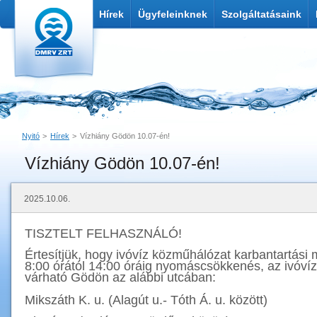
Hírek
Ügyfeleinknek
Szolgáltatásaink
Nyitó
Hírek
Vízhiány Gödön 10.07-én!
Vízhiány Gödön 10.07-én!
Nyomtatás
Link küldése
2025.10.06.
TISZTELT FELHASZNÁLÓ!
Értesítjük, hogy ivóvíz közműhálózat karbantartási
8:00 órától 14:00 óráig nyomáscsökkenés, az ivóvíz
várható Gödön az alábbi utcában:
Mikszáth K. u. (Alagút u.- Tóth Á. u. között)