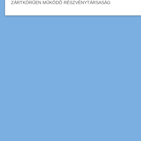
ZÁRTKÖRŰEN MŰKÖDŐ RÉSZVÉNYTÁRSASÁG