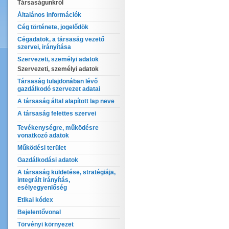
Társaságunkról
Általános információk
Cég története, jogelődök
Cégadatok, a társaság vezető
szervei, irányítása
Szervezeti, személyi adatok
Szervezeti, személyi adatok
Társaság tulajdonában lévő
gazdálkodó szervezet adatai
A társaság által alapított lap neve
A társaság felettes szervei
Tevékenységre, működésre
vonatkozó adatok
Működési terület
Gazdálkodási adatok
A társaság küldetése, stratégiája,
integrált irányítás,
esélyegyenlőség
Etikai kódex
Bejelentővonal
Törvényi környezet