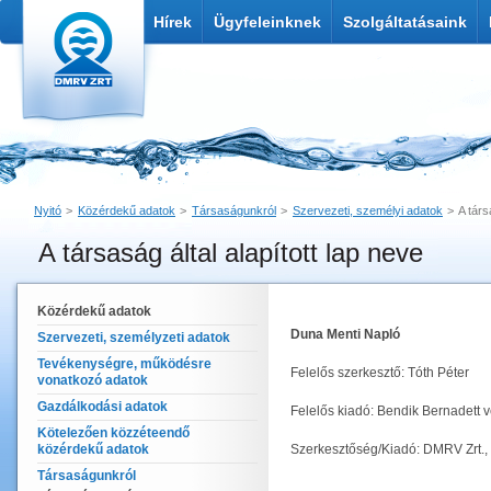
Hírek
Ügyfeleinknek
Szolgáltatásaink
Nyitó
Közérdekű adatok
Társaságunkról
Szervezeti, személyi adatok
A társ
A társaság által alapított lap neve
Nyomtatás
Link küldése
Közérdekű adatok
Duna Menti Napló
Szervezeti, személyzeti adatok
Tevékenységre, működésre
Felelős szerkesztő: Tóth Péter
vonatkozó adatok
Gazdálkodási adatok
Felelős kiadó: Bendik Bernadett 
Kötelezően közzéteendő
közérdekű adatok
Szerkesztőség/Kiadó: DMRV Zrt., 
Társaságunkról