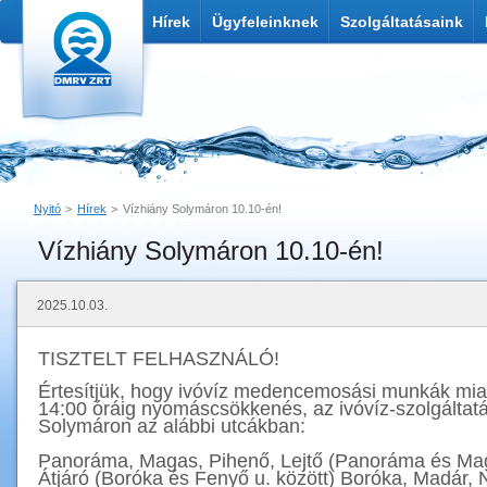
Hírek
Ügyfeleinknek
Szolgáltatásaink
Nyitó
Hírek
Vízhiány Solymáron 10.10-én!
Vízhiány Solymáron 10.10-én!
Nyomtatás
Link küldése
2025.10.03.
TISZTELT FELHASZNÁLÓ!
Értesítjük, hogy ivóvíz medencemosási munkák miatt
14:00 óráig nyomáscsökkenés, az ivóvíz-szolgáltatá
Solymáron az alábbi utcákban:
Panoráma, Magas, Pihenő, Lejtő (Panoráma és Maga
Átjáró (Boróka és Fenyő u. között) Boróka, Madár,