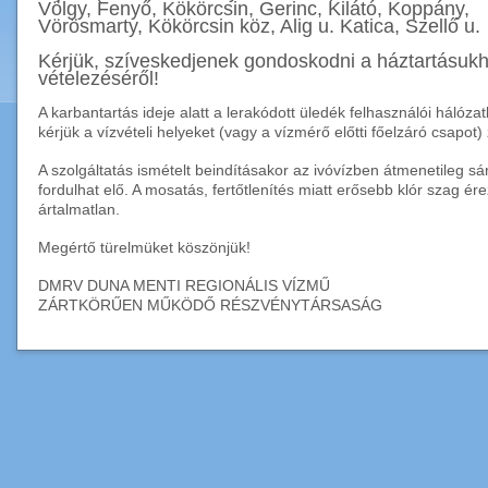
Völgy, Fenyő, Kökörcsin, Gerinc, Kilátó, Koppány,
Vörösmarty, Kökörcsin köz, Alig u. Katica, Szellő u.
Kérjük, szíveskedjenek gondoskodni a háztartásuk
vételezéséről!
A karbantartás ideje alatt a lerakódott üledék felhasználói háló
kérjük a vízvételi helyeket (vagy a vízmérő előtti főelzáró csapot) 
A szolgáltatás ismételt beindításakor az ivóvízben átmenetileg 
fordulhat elő. A mosatás, fertőtlenítés miatt erősebb klór szag é
ártalmatlan.
Megértő türelmüket köszönjük!
DMRV DUNA MENTI REGIONÁLIS VÍZMŰ
ZÁRTKÖRŰEN MŰKÖDŐ RÉSZVÉNYTÁRSASÁG